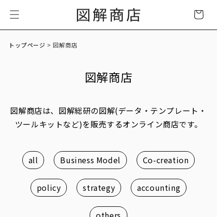
Skip to
Cart
content
トップページ
> 図解商店
図解商店
図解商店は、図解総研の図解(データ・テンプレート・
ツールキットなど)を販売するオンライン商店です。
all
Business Model
Co-creation
policy
strategy
accounting
others