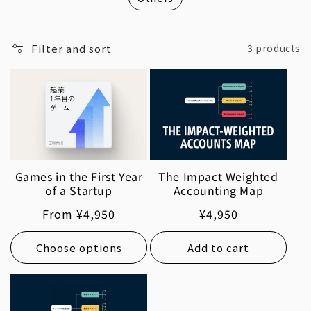
Filter and sort
3 products
Games in the First Year
The Impact Weighted
of a Startup
Accounting Map
Regular
From ¥4,950
Regular
¥4,950
price
price
Choose options
Add to cart