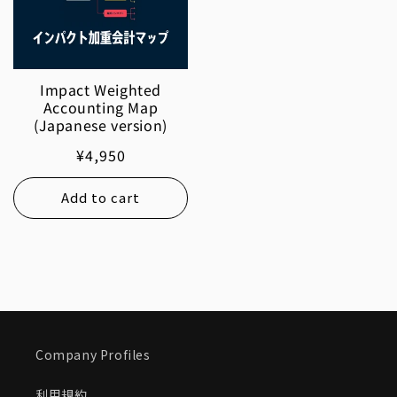
Impact Weighted
Accounting Map
(Japanese version)
Regular
¥4,950
price
Add to cart
Company Profiles
利用規約