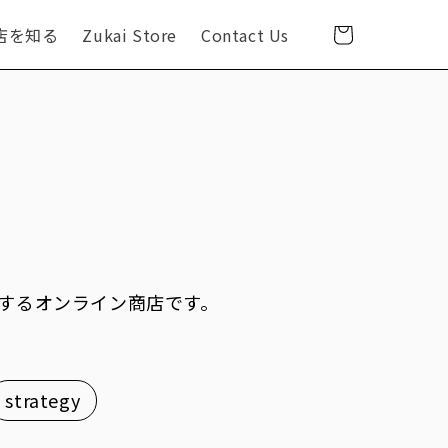
Cart
店を知る
Zukai Store
Contact Us
C
L
o
a
u
n
n
g
t
u
r
a
y
g
/
e
r
売するオンライン商店です。
e
g
i
strategy
o