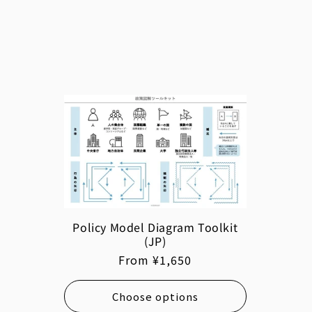
Policy Model Diagram Toolkit
(JP)
Regular
From ¥1,650
price
Choose options